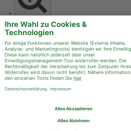
Text größer
Hoher Kontrast
Graustufen